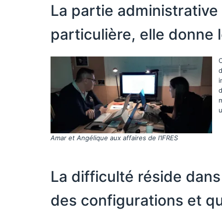
La partie administrativ
particulière, elle donne
C
d
i
d
m
u
Amar et Angélique aux affaires de l’IFRES
La difficulté réside da
des configurations et q