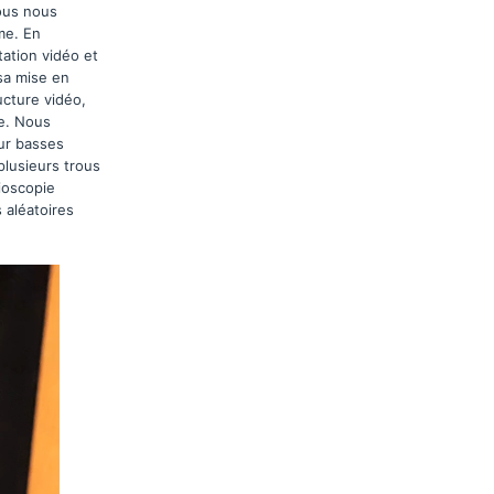
nous nous
me. En
ation vidéo et
 sa mise en
ucture vidéo,
te. Nous
eur basses
plusieurs trous
rioscopie
 aléatoires