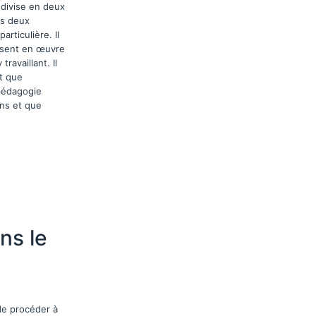
 divise en deux
es deux
rticulière. Il
isent en œuvre
ravaillant. Il
t que
 pédagogie
ns et que
ns le
 de procéder à