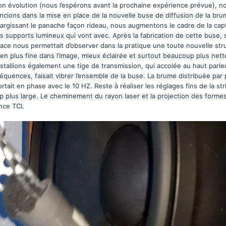
on évolution (nous l’espérons avant la prochaine expérience prévue), 
ancions dans la mise en place de la nouvelle buse de diffusion de la bru
largissant le panache façon rideau, nous augmentons le cadre de la capt
es supports lumineux qui vont avec. Après la fabrication de cette buse,
lace nous permettait d’observer dans la pratique une toute nouvelle str
ien plus fine dans l’image, mieux éclairée et surtout beaucoup plus net
nstallions également une tige de transmission, qui accolée au haut parl
réquences, faisait vibrer l’ensemble de la buse. La brume distribuée par 
ortait en phase avec le 10 HZ. Reste à réaliser les réglages fins de la st
 plus large. Le cheminement du rayon laser et la projection des formes
nce TCI.