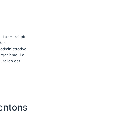
 L’une traitait
 des
administrative
organisme. La
urelles est
ventons
r