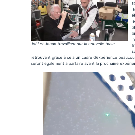
s
l
é
l
p
b
i
Joël et Johan travaillant sur la nouvelle buse
f
s
retrouvant grâce à cela un cadre d’expérience beaucoup
seront également à parfaire avant la prochaine expérie