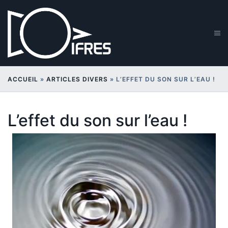
Aller
au
contenu
Ouv
le
me
ACCUEIL
»
ARTICLES DIVERS
»
L’EFFET DU SON SUR L’EAU !
L’effet du son sur l’eau !