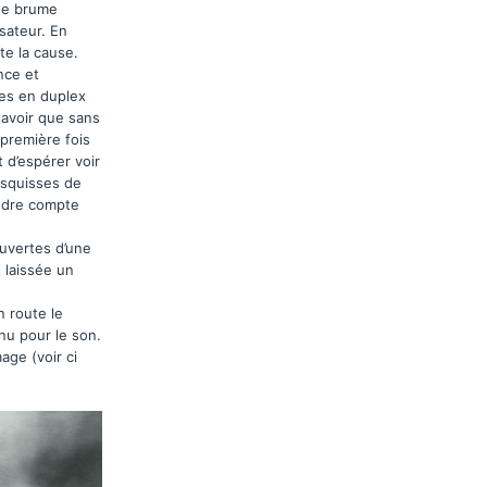
 de brume
sateur. En
te la cause.
nce et
tes en duplex
savoir que sans
 première fois
 d’espérer voir
 esquisses de
endre compte
ouvertes d’une
t laissée un
n route le
enu pour le son.
age (voir ci