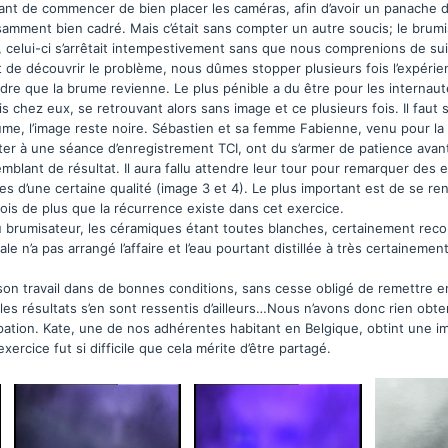
ant de commencer de bien placer les caméras, afin d’avoir un panache
samment bien cadré. Mais c’était sans compter un autre soucis; le brumi
, celui-ci s’arrêtait intempestivement sans que nous comprenions de sui
 de découvrir le problème, nous dûmes stopper plusieurs fois l’expérie
dre que la brume revienne. Le plus pénible a du être pour les internau
s chez eux, se retrouvant alors sans image et ce plusieurs fois. Il faut 
ume, l’image reste noire. Sébastien et sa femme Fabienne, venu pour la
ter à une séance d’enregistrement TCI, ont du s’armer de patience avant
mblant de résultat. Il aura fallu attendre leur tour pour remarquer des
es d’une certaine qualité (image 3 et 4). Le plus important est de se r
ois de plus que la récurrence existe dans cet exercice.
 du brumisateur, les céramiques étant toutes blanches, certainement rec
le n’a pas arrangé l’affaire et l’eau pourtant distillée à très certainemen
e son travail dans de bonnes conditions, sans cesse obligé de remettre e
 les résultats s’en sont ressentis d’ailleurs…Nous n’avons donc rien obt
pation. Kate, une de nos adhérentes habitant en Belgique, obtint une im
ercice fut si difficile que cela mérite d’être partagé.