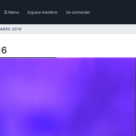
☰
Menu
Espace membre
Se connecter
MBRE 2016
16