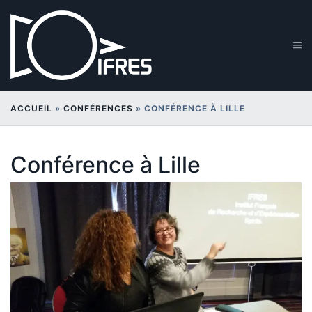
Aller
au
contenu
Ouv
le
me
ACCUEIL
»
CONFÉRENCES
»
CONFÉRENCE À LILLE
Conférence à Lille