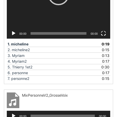
00:00
00:00
1.
micheline
0:19
2.
micheline2
0:15
3.
Myriam
0:13
4.
Myriam2
0:17
5.
Thierry 1et2
0:30
6.
personne
0:17
7.
personne2
0:15
MixPersonneV2_GrosseVoix
Lecteur
00:00
00:00