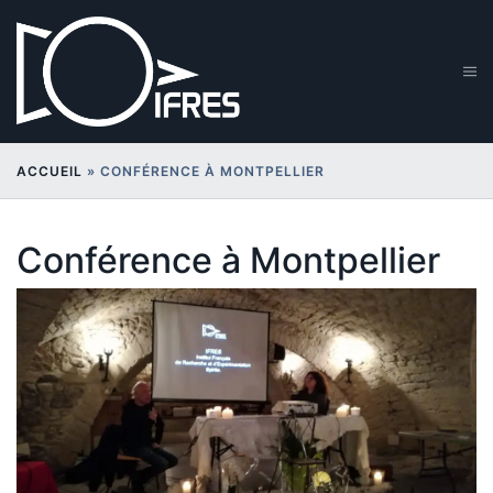
Aller
au
contenu
Ouv
le
me
ACCUEIL
»
CONFÉRENCE À MONTPELLIER
Conférence à Montpellier