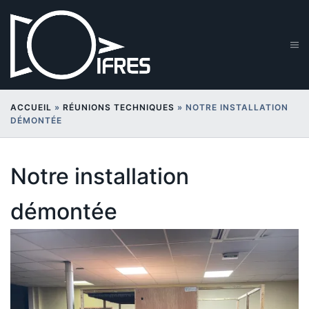
Aller
au
contenu
Ouv
le
me
ACCUEIL
»
RÉUNIONS TECHNIQUES
»
NOTRE INSTALLATION
DÉMONTÉE
Notre installation
démontée