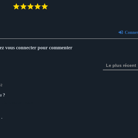
Connex
lez vous connecter pour commenter
Le plus récent
32
u ?
 Connectez-vous ➡️
️
.