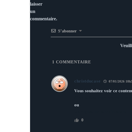
laisser
un
commentaire.
S’abonner
Veuil
1
COMMENTAIRE
christducase
07/01/2026 18h
Vous souhaitez voir ce conten
Si vous êtes membre donateur
ou
Rejoignez-nous maintenant ➡
0