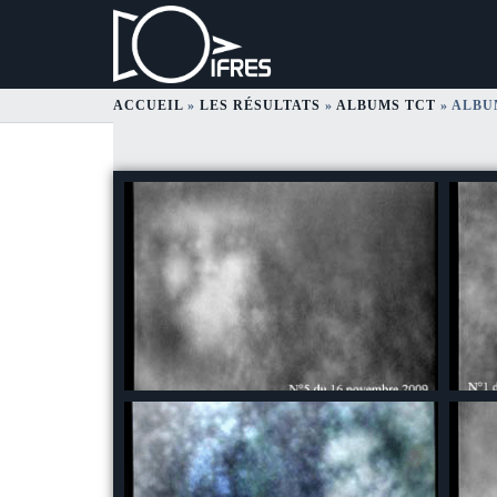
ACCUEIL
»
LES RÉSULTATS
»
ALBUMS TCT
»
ALBUM
Album 2009