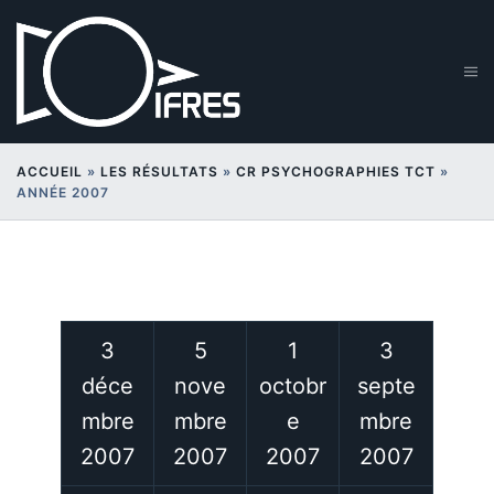
Aller
au
contenu
Ouv
le
me
ACCUEIL
»
LES RÉSULTATS
»
CR PSYCHOGRAPHIES TCT
»
ANNÉE 2007
Année 2007
3
5
1
3
déce
nove
octobr
septe
mbre
mbre
e
mbre
2007
2007
2007
2007