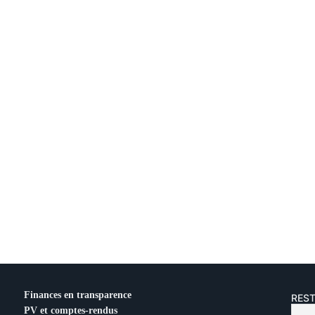
Finances en transparence
REST
PV et comptes-rendus