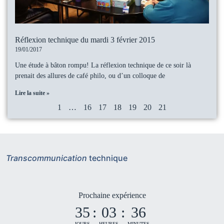
Réflexion technique du mardi 3 février 2015
19/01/2017
Une étude à bâton rompu! La réflexion technique de ce soir là
prenait des allures de café philo, ou d’un colloque de
Lire la suite »
1
…
16
17
18
19
20
21
Transcommunication
technique
Prochaine expérience
35
:
03
:
36
JOURS
HEURES
MINUTES