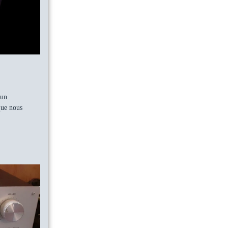
’un
que nous