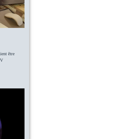
ient être
TV