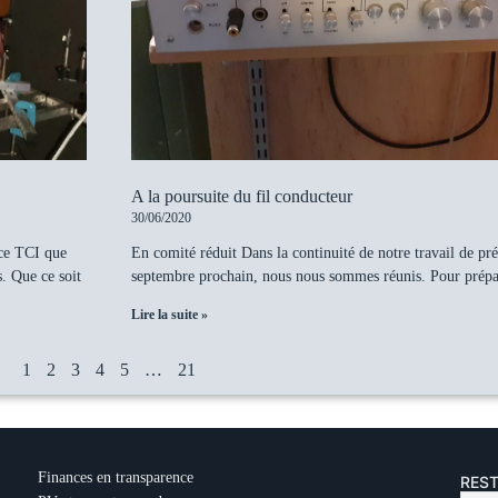
A la poursuite du fil conducteur
30/06/2020
nce TCI que
En comité réduit Dans la continuité de notre travail de pr
s. Que ce soit
septembre prochain, nous nous sommes réunis. Pour prépar
Lire la suite »
1
2
3
4
5
…
21
Finances en transparence
REST